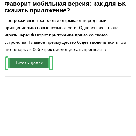
Фаворит мобильная версия: как для БК
скачать приложение?
Прогрессивные технологии открывают перед нами
принципиально новые возможности. Одна из них – шанс
играть через Фаворит приложение прямо со своего
устройства. Главное преимущество будет заключаться в том,
что теперь любой игрок сможет делать прогнозы в...
Читать далее