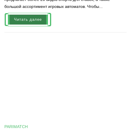
большой ассортимент игровых автоматов. Чтобы...
Читать далее
PARIMATCH