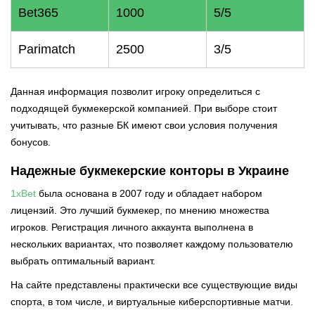
Bet365
1000
5/5
Parimatch
2500
3/5
Данная информация позволит игроку определиться с
подходящей букмекерской компанией. При выборе стоит
учитывать, что разные БК имеют свои условия получения
бонусов.
Надежные букмекерские конторы в Украине
1xBet
была основана в 2007 году и обладает набором
лицензий. Это лучший букмекер, по мнению множества
игроков. Регистрация личного аккаунта выполнена в
нескольких вариантах, что позволяет каждому пользователю
выбрать оптимальный вариант.
На сайте представлены практически все существующие виды
спорта, в том числе, и виртуальные киберспортивные матчи.