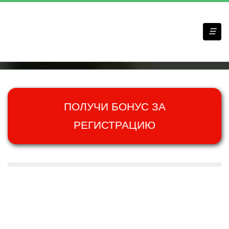
S
k
i
p
t
o
c
o
n
ПОЛУЧИ БОНУС ЗА
t
РЕГИСТРАЦИЮ
e
n
t