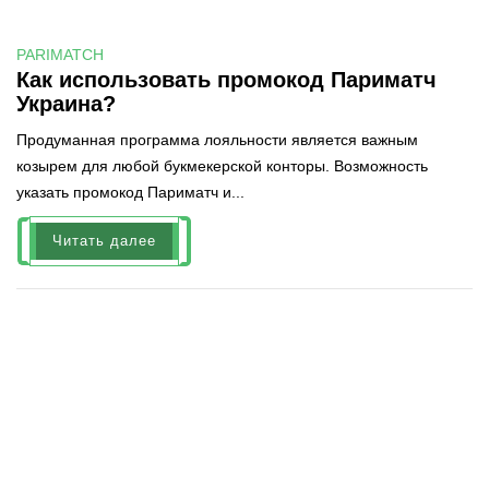
PARIMATCH
Как использовать промокод Париматч
Украина?
Продуманная программа лояльности является важным
козырем для любой букмекерской конторы. Возможность
указать промокод Париматч и...
Читать далее