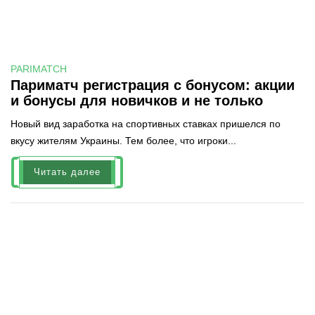
PARIMATCH
Париматч регистрация с бонусом: акции
и бонусы для новичков и не только
Новый вид заработка на спортивных ставках пришелся по
вкусу жителям Украины. Тем более, что игроки...
Читать далее