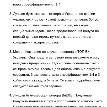
пари с коэффициентом от 1.4.
Лучшая букмекерская контора в Украине, по версии
украинских игроков, Favorit позволяет получить бонус
сразу же по завершении регистрации, не вводя
специальных кодов. После предоставления бонуса на
первый депозит игроку нужно отыграть его путем
совершения экспресс-ставок.
Melbet. Компания не случайно попала в ТОП БК
Украины. Она предлагает своим пользователям массу
выгодных предложений. Нужно лишь пополнить счет и
отыграть активы. Условия для обналичивания бонусов:
совершить 3 экспресс-ставки с коэффициентом 1.4 и 3
событиями в каждом билете. Со всеми подробностями
следует ознакомиться заранее.
Лучшая букмекерская контора Bet365. Получение
бонуса выполняется путем пополнения основного счета.
После этого пользователь сможет совершить несколько