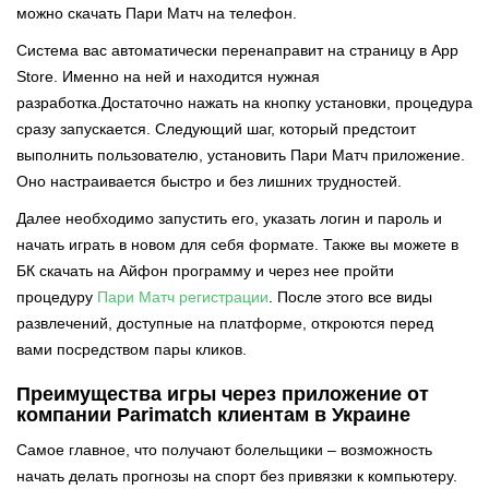
можно скачать Пари Матч на телефон.
Система вас автоматически перенаправит на страницу в App
Store. Именно на ней и находится нужная
разработка.Достаточно нажать на кнопку установки, процедура
сразу запускается. Следующий шаг, который предстоит
выполнить пользователю, установить Пари Матч приложение.
Оно настраивается быстро и без лишних трудностей.
Далее необходимо запустить его, указать логин и пароль и
начать играть в новом для себя формате. Также вы можете в
БК скачать на Айфон программу и через нее пройти
процедуру
Пари Матч регистрации
. После этого все виды
развлечений, доступные на платформе, откроются перед
вами посредством пары кликов.
Преимущества игры через приложение от
компании Parimatch клиентам в Украине
Самое главное, что получают болельщики – возможность
начать делать прогнозы на спорт без привязки к компьютеру.