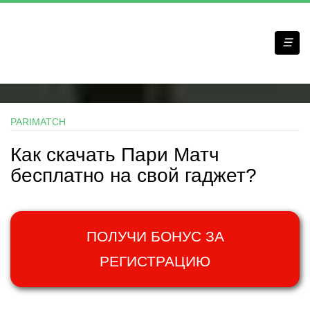
S
k
i
p
t
o
c
PARIMATCH
o
n
Как скачать Пари Матч
t
бесплатно на свой гаджет?
e
n
t
ПОЛУЧИ БОНУС ЗА
РЕГИСТРАЦИЮ