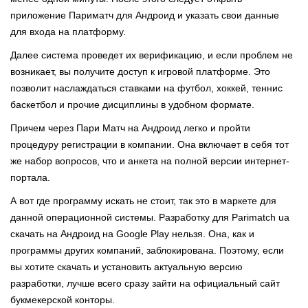
приложение Париматч для Андроид и указать свои данные
для входа на платформу.
Далее система проведет их верификацию, и если проблем не
возникает, вы получите доступ к игровой платформе. Это
позволит наслаждаться ставками на футбол, хоккей, теннис
баскетбол и прочие дисциплины в удобном формате.
Причем через Пари Матч на Андроид легко и пройти
процедуру регистрации в компании. Она включает в себя тот
же набор вопросов, что и анкета на полной версии интернет-
портала.
А вот где программу искать не стоит, так это в маркете для
данной операционной системы. Разработку для Parimatch ua
скачать на Андроид на Google Play нельзя. Она, как и
программы других компаний, заблокирована. Поэтому, если
вы хотите скачать и установить актуальную версию
разработки, лучше всего сразу зайти на официальный сайт
букмекерской конторы.