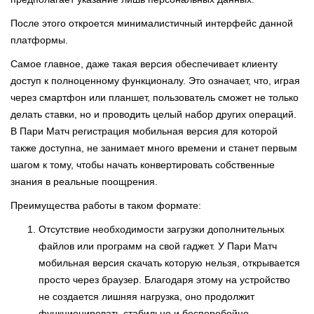
После этого откроется минималистичный интерфейс данной
платформы.
Самое главное, даже такая версия обеспечивает клиенту
доступ к полноценному функционалу. Это означает, что, играя
через смартфон или планшет, пользователь сможет не только
делать ставки, но и проводить целый набор других операций.
В Пари Матч регистрация мобильная версия для которой
также доступна, не занимает много времени и станет первым
шагом к тому, чтобы начать конвертировать собственные
знания в реальные поощрения.
Преимущества работы в таком формате:
Отсутствие необходимости загрузки дополнительных
файлов или программ на свой гаджет. У Пари Матч
мобильная версия скачать которую нельзя, открывается
просто через браузер. Благодаря этому на устройство
не создается лишняя нагрузка, оно продолжит
функционировать стабильно и бесперебойно.