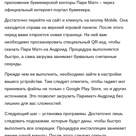
приложение букмекерской конторы Пари Матч – через
официальный интернет-портал букмекера.
Достаточно перейти на сайт и кликнуть на кнопку Mobile. Она
находится справа на верхней игровой панели. После этого
перед вами откроется новая страница. На ней вам
необходимо просканировать специальный QR-код, чтобы
скачать Пари Матч на Андроид. Процедура выполняется
быстро, а сама загрузка занимает буквально считанные
секунды.
Прежде чем ее выполнить, необходимо зайти в настройки
вашего устройства. Там следует отметить, чтобы гаджет мог
принимать файлы не только с Google Play Store, но и других
источников. Это позволит загрузить Париматч Андроид без
лишних для вас сложностей.
Следующий шаг – установка программы. Достаточно лишь
следовать подсказкам, которые будут даны, чтобы быстро
выполнить все операции. Процедура инсталляции занимает
менее одной минуты. После этого следует открыть