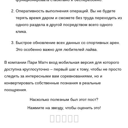
Оперативность выполнения операций. Вы не будете
терять время даром и сможете без труда переходить из
одного раздела в другой посредством всего одного
клика.
Быстрое обновление всех данных со спортивных арен.
Это особенно важно для любителей лайва.
В компании Пари Матч вход мобильная версия для которого
доступна круглосуточно – первый шаг к тому, чтобы не просто
следить за интересными вам соревнованиями, но и
конвертировать собственные познания в реальные
поощрения.
Насколько полезным был этот пост?
Нажмите на звезду, чтобы оценить это!