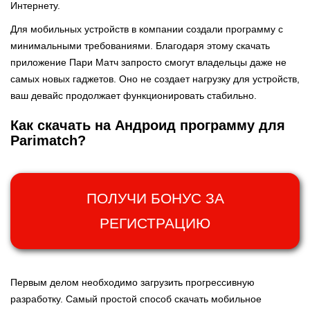
Интернету.
Для мобильных устройств в компании создали программу с
минимальными требованиями. Благодаря этому скачать
приложение Пари Матч запросто смогут владельцы даже не
самых новых гаджетов. Оно не создает нагрузку для устройств,
ваш девайс продолжает функционировать стабильно.
Как скачать на Андроид программу для
Parimatch?
ПОЛУЧИ БОНУС ЗА
РЕГИСТРАЦИЮ
Первым делом необходимо загрузить прогрессивную
разработку. Самый простой способ скачать мобильное