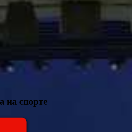
а на спорте