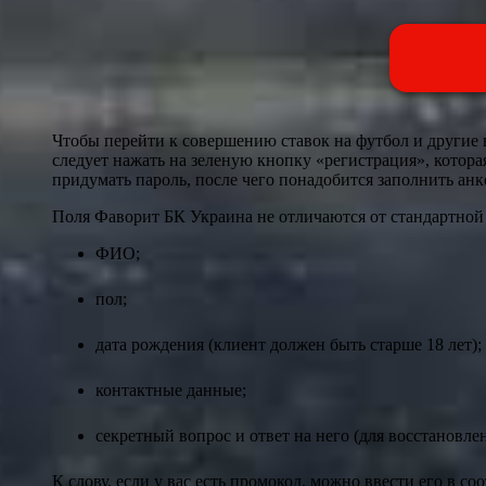
Чтобы перейти к совершению ставок на футбол и другие в
следует нажать на зеленую кнопку «регистрация», котора
придумать пароль, после чего понадобится заполнить анк
Поля Фаворит БК Украина не отличаются от стандартной
ФИО;
пол;
дата рождения (клиент должен быть старше 18 лет);
контактные данные;
секретный вопрос и ответ на него (для восстановле
К слову, если у вас есть промокод, можно ввести его в с