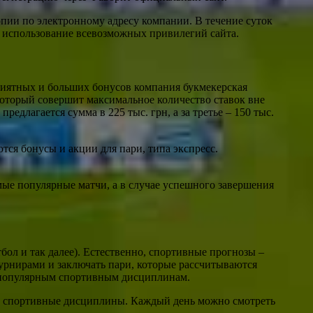
опии по электронному адресу компании. В течение суток
и использование всевозможных привилегий сайта.
риятных и больших бонусов компания букмекерская
 который совершит максимальное количество ставок вне
редлагается сумма в 225 тыс. грн, а за третье – 150 тыс.
тся бонусы и акции для пари, типа экспресс.
мые популярные матчи, а в случае успешного завершения
бол и так далее). Естественно, спортивные прогнозы –
турнирами и заключать пари, которые рассчитываются
е популярным спортивным дисциплинам.
ие спортивные дисциплины. Каждый день можно смотреть