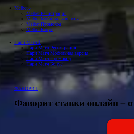
Melbet
Melbet Регистрация
Melbet Мобильная версия
Melbet Промокод
Melbet Бонус
Пари Матч
Пари Матч Регистрация
Пари Матч Мобильная версия
Пари Матч Промокод
Пари Матч Бонус
ФАВОРИТ
Фаворит ставки онлайн – о